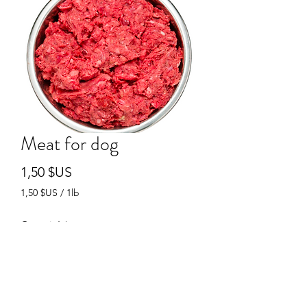
Meat for dog
Prix
1,50 $US
1,50 $US
/
1lb
1,50 $US
pour
Quantité
*
1
Livre
Ajouter au panier